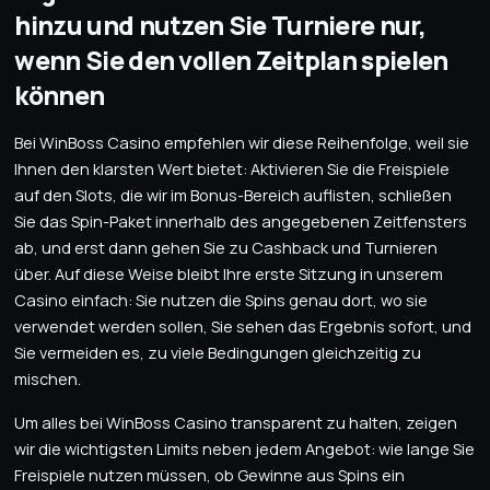
hinzu und nutzen Sie Turniere nur,
wenn Sie den vollen Zeitplan spielen
können
Bei WinBoss Casino empfehlen wir diese Reihenfolge, weil sie
Ihnen den klarsten Wert bietet: Aktivieren Sie die Freispiele
auf den Slots, die wir im Bonus-Bereich auflisten, schließen
Sie das Spin-Paket innerhalb des angegebenen Zeitfensters
ab, und erst dann gehen Sie zu Cashback und Turnieren
über. Auf diese Weise bleibt Ihre erste Sitzung in unserem
Casino einfach: Sie nutzen die Spins genau dort, wo sie
verwendet werden sollen, Sie sehen das Ergebnis sofort, und
Sie vermeiden es, zu viele Bedingungen gleichzeitig zu
mischen.
Um alles bei WinBoss Casino transparent zu halten, zeigen
wir die wichtigsten Limits neben jedem Angebot: wie lange Sie
Freispiele nutzen müssen, ob Gewinne aus Spins ein