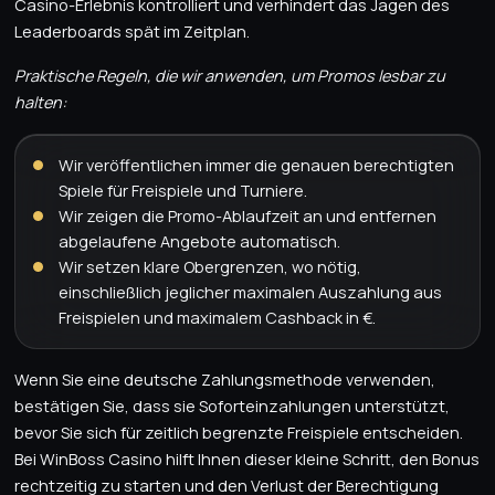
Casino-Erlebnis kontrolliert und verhindert das Jagen des
Leaderboards spät im Zeitplan.
Praktische Regeln, die wir anwenden, um Promos lesbar zu
halten:
Wir veröffentlichen immer die genauen berechtigten
Spiele für Freispiele und Turniere.
Wir zeigen die Promo-Ablaufzeit an und entfernen
abgelaufene Angebote automatisch.
Wir setzen klare Obergrenzen, wo nötig,
einschließlich jeglicher maximalen Auszahlung aus
Freispielen und maximalem Cashback in €.
Wenn Sie eine deutsche Zahlungsmethode verwenden,
bestätigen Sie, dass sie Soforteinzahlungen unterstützt,
bevor Sie sich für zeitlich begrenzte Freispiele entscheiden.
Bei WinBoss Casino hilft Ihnen dieser kleine Schritt, den Bonus
rechtzeitig zu starten und den Verlust der Berechtigung