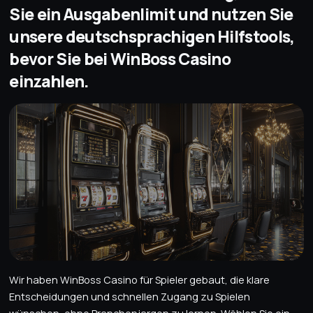
Sie ein Ausgabenlimit und nutzen Sie
Häufig gestellte Fragen:
12
unsere deutschsprachigen Hilfstools,
bevor Sie bei WinBoss Casino
einzahlen.
Wir haben WinBoss Casino für Spieler gebaut, die klare
Entscheidungen und schnellen Zugang zu Spielen