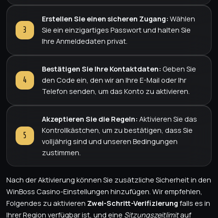
Erstellen Sie einen sicheren Zugang:
Wählen
Sie ein einzigartiges Passwort und halten Sie
Ihre Anmeldedaten privat.
Bestätigen Sie Ihre Kontaktdaten:
Geben Sie
den Code ein, den wir an Ihre E-Mail oder Ihr
Telefon senden, um das Konto zu aktivieren.
Akzeptieren Sie die Regeln:
Aktivieren Sie das
Kontrollkästchen, um zu bestätigen, dass Sie
volljährig sind und unseren Bedingungen
zustimmen.
Nach der Aktivierung können Sie zusätzliche Sicherheit in den
WinBoss Casino-Einstellungen hinzufügen. Wir empfehlen,
Folgendes zu aktivieren
Zwei-Schritt-Verifizierung
falls es in
Ihrer Region verfügbar ist, und eine
Sitzungszeitlimit
auf