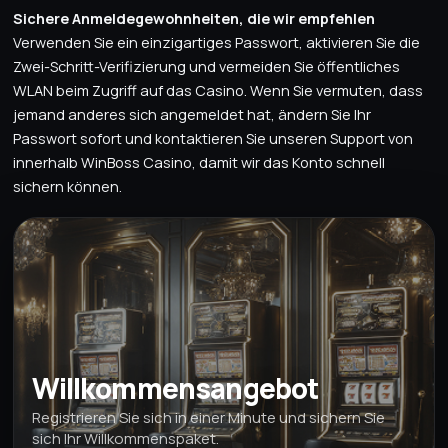
Sichere Anmeldegewohnheiten, die wir empfehlen
Verwenden Sie ein einzigartiges Passwort, aktivieren Sie die
Zwei-Schritt-Verifizierung und vermeiden Sie öffentliches
WLAN beim Zugriff auf das Casino. Wenn Sie vermuten, dass
jemand anderes sich angemeldet hat, ändern Sie Ihr
Passwort sofort und kontaktieren Sie unseren Support von
innerhalb WinBoss Casino, damit wir das Konto schnell
sichern können.
Willkommensangebot
Registrieren Sie sich in einer Minute und sichern Sie
sich Ihr Willkommenspaket.