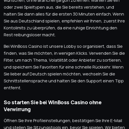
wünschen, ohne Branchenjargon zu lernen. Wählen Sie ein
oder zwei Spieltypen aus, die Sie bereits verstehen, und
halten Sie dann alles für die ersten 30 Minuten einfach. Wenn
Sie aus Deutschland spielen, empfehlen wir Ihnen, zuerst Ihre
Kontolimits zu überprüfen, da eine ruhige Einrichtung den
Rest reibungsloser macht.
Bei WinBoss Casino ist unsere Lobby so organisiert, dass Sie
finden, was Sie möchten, in wenigen Klicks. Verwenden Sie die
Filter, um nach Thema, Volatilität oder Anbieter zu sortieren,
und speichern Sie Favoriten für eine schnelle Rückkehr. Wenn
Sie lieber auf Deutsch spielen möchten, wechseln Sie die
Schnittstellensprache und halten Sie den Support einen Tipp
entfernt.
So starten Sie bei WinBoss Casino ohne
Verwirrung
Öffnen Sie Ihre Profileinstellungen, bestätigen Sie Ihre E-Mail
und stellen Sie Sitzungstools ein, bevor Sie spielen. Wir bieten