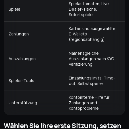
überprüfen Sie unseren „Bonus“-Bereich, um zu
Spielautomaten, Live-
Spiele
bestätigen, dass er angewendet wurde.
Dealer-Tische,
Sofortspiele
Installieren Sie WinBoss Casino auf Ihrem Telefon
07
und spielen Sie in unter 2 Minuten
Karten und ausgewählte
Zahlungen
E-Wallets
Werden Sie ein VIP bei WinBoss Casino: Exklusive
08
(regionsabhängig)
Belohnungen, Schnellerer Service, Besserer Wert
Namensgleiche
Verwenden Sie nur verifizierte
09
Auszahlungen
Auszahlungen nach KYC-
Zahlungsmethoden, bestätigen Sie Ihre Identität
Verifizierung
frühzeitig und aktivieren Sie die Zwei-Schritt-
Anmeldung, um jede €-Transaktion bei WinBoss
Casino geschützt zu halten.
Einzahlungslimits, Time-
Spieler-Tools
out, Selbstsperre
Legen Sie Ihre Limits fest, bevor Sie spielen, und
10
halten Sie sie fest
Kontointerne Hilfe für
Unterstützung
Zahlungen und
Nutzen Sie WinBoss Casino erst nach
11
Kontoprobleme
Überprüfung der Betreiberlizenz, Zahlungswege
und Auszahlungshistorie und vermeiden Sie
Einzahlungen, bis Sie bestätigt haben, dass die
Wählen Sie Ihre erste Sitzung, setzen
Domain die offizielle ist.