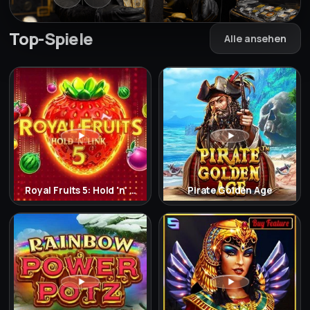
Top-Spiele
Alle ansehen
Royal Fruits 5: Hold 'n' Link
Pirate Golden Age